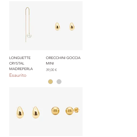
LONGUETTE
ORECCHINI GOCCIA
CRYSTAL
MINI
MADREPERLA
Prezzo
39,00 €
Esaurito