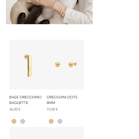
BASE ORECCHINO
ORECCHINI DOTS
BAGUETTE
4MM
Prezzo
Prezzo
36,00 €
19,00 €