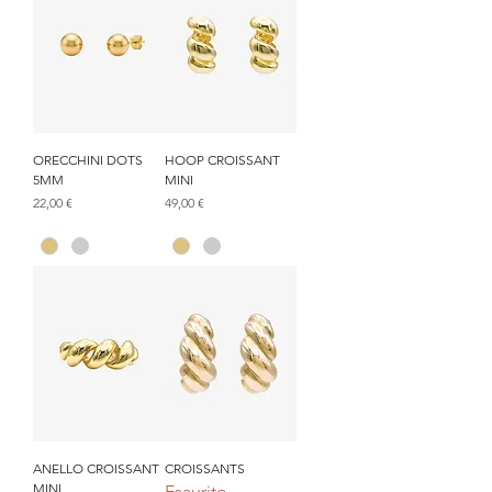
ORECCHINI DOTS
HOOP CROISSANT
5MM
MINI
Prezzo
Prezzo
22,00 €
49,00 €
ANELLO CROISSANT
CROISSANTS
MINI
Esaurito