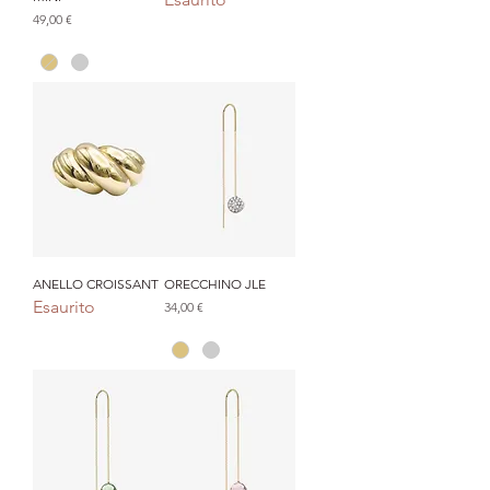
Prezzo
49,00 €
ANELLO CROISSANT
ORECCHINO JLE
Esaurito
Prezzo
34,00 €