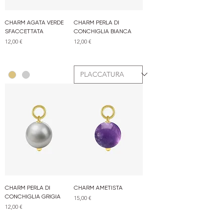
CHARM AGATA VERDE
CHARM PERLA DI
SFACCETTATA
CONCHIGLIA BIANCA
Prezzo
Prezzo
12,00 €
12,00 €
CHARM PERLA DI
CHARM AMETISTA
CONCHIGLIA GRIGIA
Prezzo
15,00 €
Prezzo
12,00 €