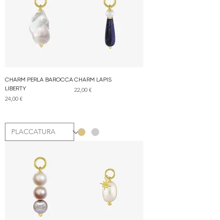
CHARM PERLA BAROCCA
CHARM LAPIS
LIBERTY
Prezzo
22,00 €
Prezzo
24,00 €