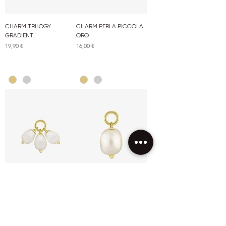
CHARM TRILOGY
CHARM PERLA PICCOLA
GRADIENT
ORO
Prezzo
Prezzo
19,90 €
16,00 €
CHARM TRIS PERLE DI
CHARM PERLA GRANDE
FIUME
ORO
Esaurito
Prezzo
18,00 €