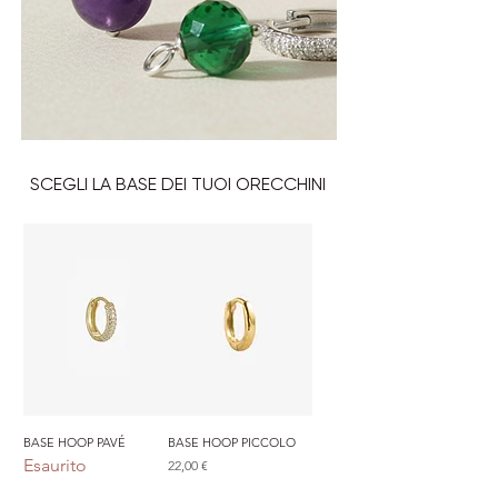
SCEGLI LA BASE DEI TUOI ORECCHINI
BASE HOOP PAVÉ
BASE HOOP PICCOLO
Esaurito
Prezzo
22,00 €