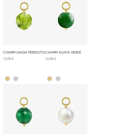
CHARM GIADA PERIDOTO
CHARM AGATA VERDE
Prezzo
Prezzo
12,00 €
12,00 €