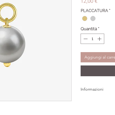
Prezzo
12,00 €
PLACCATURA
*
Quantità
*
Aggiungi al carre
Informazioni
Tutti i gioielli LAMEI
eventuali difetti di p
Per qualsiasi informa