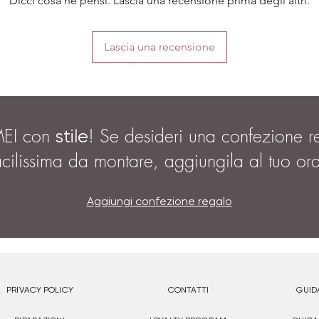
Dicci cosa ne pensi. Lascia una recensione prima degli altri.
Lascia una recensione
MEI con
! Se desideri una confezione r
stile
acilissima da montare, aggiungila al tuo or
Aggiungi confezione regalo
PRIVACY POLICY
CONTATTI
GUID