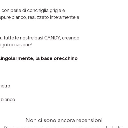
l’acquisto, il nostro
Se
on perla di conchiglia grigia e
disposizione via Wha
ppure bianco, realizzato interamente a
📲 WhatsApp e telef
✉️ E-mail: lameigioie
u tutte le nostre basi
CANDY
, creando
Ti risponderemo in te
 ogni occasione!
dalle 9:00 alle 18:00 e
📦Evasione in 1-2 gior
singolarmente, la base orecchino
📫Consegna in 24/48
ametro
e bianco
Non ci sono ancora recensioni