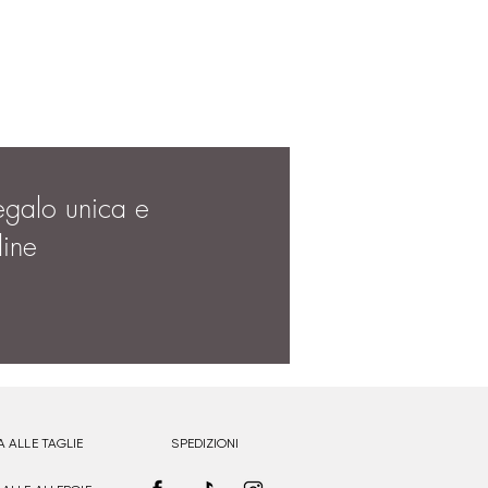
egalo unica e
dine
A ALLE TAGLIE
SPEDIZIONI