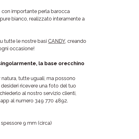
Per qualsiasi informa
 con importante perla barocca
l’acquisto, il nostro
Se
disposizione via Wha
ppure bianco, realizzato interamente a
📲 WhatsApp e telef
✉️ E-mail: lameigioie
u tutte le nostre basi
CANDY
, creando
 ogni occasione!
Ti risponderemo in te
dalle 9:00 alle 18:00 e
singolarmente, la base orecchino
📦Evasione in 1-2 gior
📫Consegna in 24/48
r natura, tutte uguali, ma possono
e desideri ricevere una foto del tuo
hiederlo al nostro servizio clienti,
app al numero 349 770 4892.
spessore 9 mm (circa)