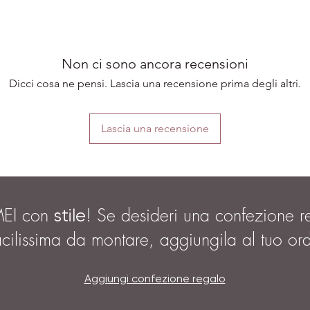
Non ci sono ancora recensioni
Dicci cosa ne pensi. Lascia una recensione prima degli altri.
Lascia una recensione
MEI con
! Se desideri una confezione r
stile
acilissima da montare, aggiungila al tuo or
Aggiungi confezione regalo