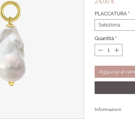
Prezzo
24,00 €
PLACCATURA
*
Seleziona
Quantità
*
Aggiungi al carre
Informazioni
Tutti i gioielli LAMEI
eventuali difetti di p