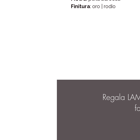
Finitura
: oro | rodio
Regala LA
f