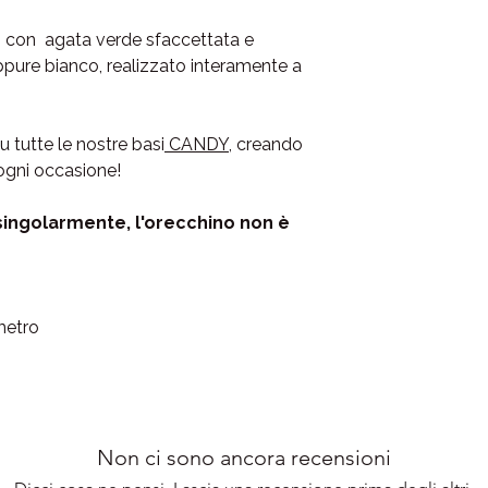
l’acquisto, il nostro
Se
 con agata verde sfaccettata e
disposizione via Wha
ppure bianco, realizzato interamente a
📲 WhatsApp e telef
✉️ E-mail: lameigioie
u tutte le nostre basi
CANDY
, creando
Ti risponderemo in te
 ogni occasione!
dalle 9:00 alle 18:00 e
📦Evasione in 1-2 gior
singolarmente, l'orecchino non è
📫Consegna in 24/48
ametro
Non ci sono ancora recensioni