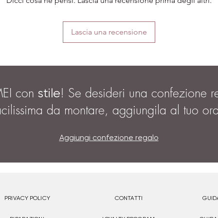
Dicci cosa ne pensi. Lascia una recensione prima degli altri.
Lascia una recensione
MEI con
! Se desideri una confezione r
stile
acilissima da montare, aggiungila al tuo or
Aggiungi confezione regalo
PRIVACY POLICY
CONTATTI
GUID