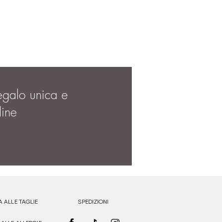
egalo unica e
dine
A ALLE TAGLIE
SPEDIZIONI