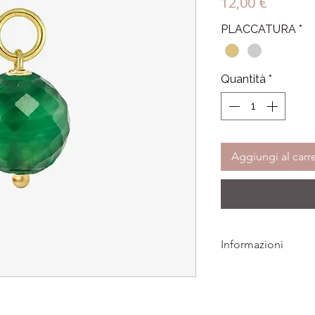
Prezzo
12,00 €
PLACCATURA
*
Quantità
*
Aggiungi al carre
Informazioni
Tutti i gioielli LAMEI
eventuali difetti di p
Per qualsiasi informa