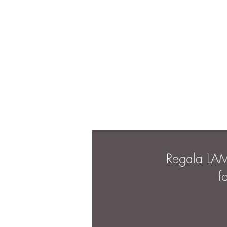
Regala LA
f