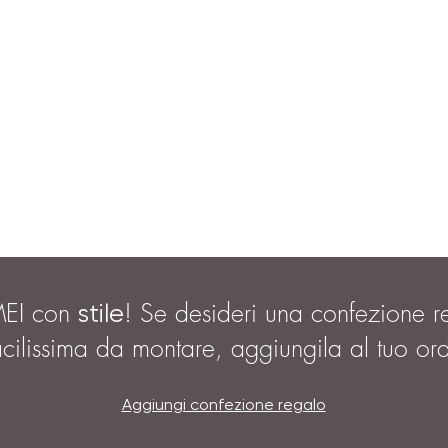
MEI con
! Se desideri una confezione r
stile
acilissima da montare, aggiungila al tuo or
Aggiungi confezione regalo