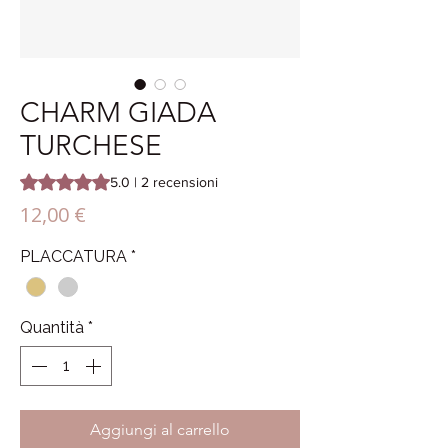
CHARM GIADA
TURCHESE
Sulla base di 2 recensioni, la valutazione è 5.0 su cinque ste
5.0 | 2 recensioni
Prezzo
12,00 €
PLACCATURA
*
Quantità
*
Aggiungi al carrello