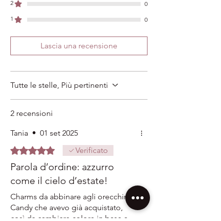
Ti risponderemo in tempo reale dal lunedì al
2
0
venerdì dalle 9:00 alle 18:00 e il sabato dalle
1
0
10:00 alle 14:00.
📦Evasione in 1-2 giorni lavorativi
📫Consegna in 24/48h
Lascia una recensione
Tutte le stelle, Più pertinenti
2 recensioni
Tania
•
01 set 2025
Valutazione 5 stelle su 5.
Verificato
Parola d’ordine: azzurro
come il cielo d’estate!
Charms da abbinare agli orecchini
Candy che avevo già acquistato,
così da cambiare colore in base a