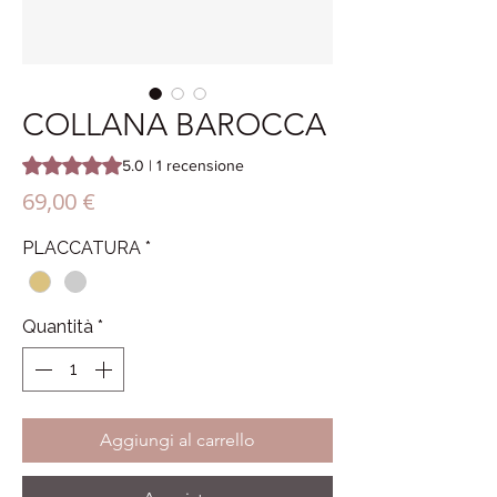
COLLANA BAROCCA
Sulla base di 1 recensione, la valutazione è 5.0 su cinque st
5.0 | 1 recensione
Prezzo
69,00 €
PLACCATURA
*
Quantità
*
Aggiungi al carrello