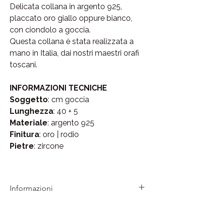
Delicata collana in argento 925,
placcato oro giallo oppure bianco,
con ciondolo a goccia.
Questa collana è stata realizzata a
mano in Italia, dai nostri maestri orafi
toscani.
INFORMAZIONI TECNICHE
Soggetto
: cm goccia
Lunghezza
: 40 + 5
Materiale
: argento 925
Finitura
: oro | rodio
Pietre
: zircone
Informazioni
Tutti i gioielli LAMEI sono coperti da
garanzia per eventuali difetti di produzione.