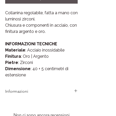
Collanina regolabile, fatta a mano con
luminosi zirconi.
Chiusura e componenti in acciaio, con
finitura argento e oro.
INFORMAZIONI TECNICHE
Materiale
: Acciaio inossidabile
Finitura
: Oro | Argento
Pietre
: Zirconi
Dimensione
: 40 + 5 centimetri di
estensione
Informazioni
Tutti i gioielli LAMEI sono coperti da
garanzia per eventuali difetti di produzione.
Non ci sono ancora recensioni