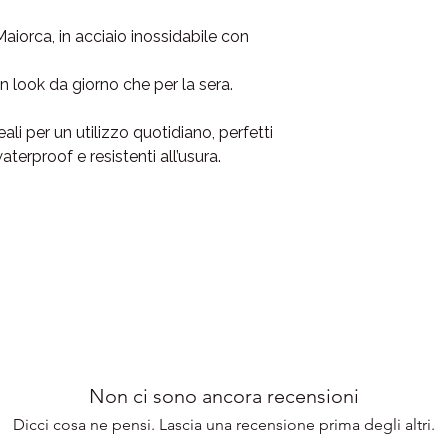
disposizione via Wha
aiorca, in acciaio inossidabile con
📲 WhatsApp e telef
✉️ E-mail: lameigioie
 look da giorno che per la sera.
Ti risponderemo in te
deali per un utilizzo quotidiano, perfetti
dalle 9:00 alle 18:00 e
waterproof e resistenti all’usura.
📦Evasione in 1-2 gior
📫Consegna in 24/48
Non ci sono ancora recensioni
Dicci cosa ne pensi. Lascia una recensione prima degli altri.