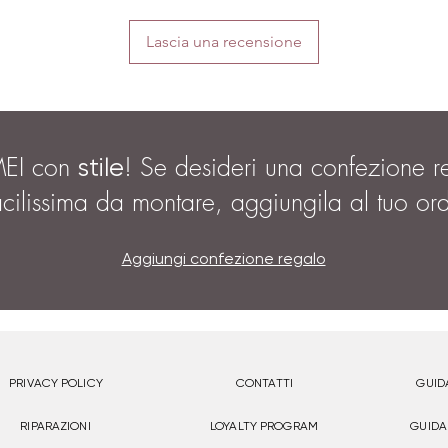
Lascia una recensione
MEI con
! Se desideri una confezione r
stile
acilissima da montare, aggiungila al tuo or
Aggiungi confezione regalo
PRIVACY POLICY
CONTATTI
GUID
RIPARAZIONI
LOYALTY PROGRAM
GUIDA