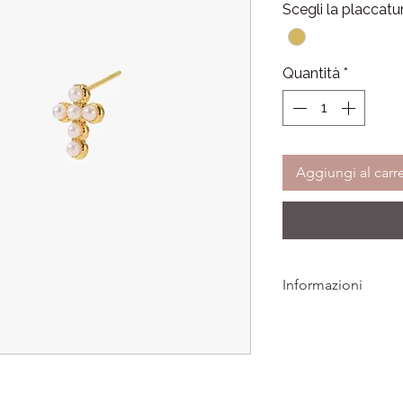
Scegli la placcatu
Quantità
*
Aggiungi al carre
Informazioni
Tutti i gioielli LAMEI
eventuali difetti di p
Per qualsiasi informa
l’acquisto, il nostro
Se