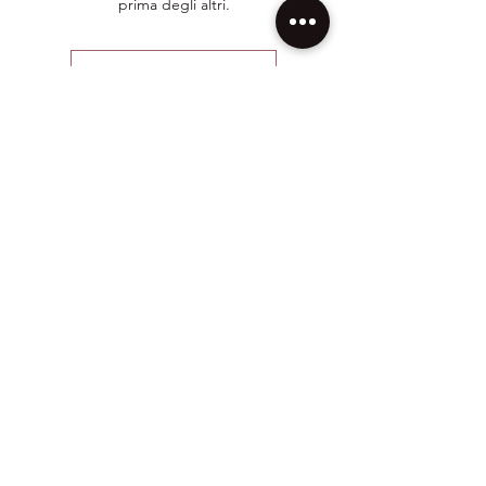
prima degli altri.
Lascia una recensione
Regala LAMEI con
! Se
stile
desideri una confezione regalo
unica e facilissima da montare,
aggiungila al tuo ordine
Aggiungi confezione regalo
CONTATTI
MODULO DI RECESSO