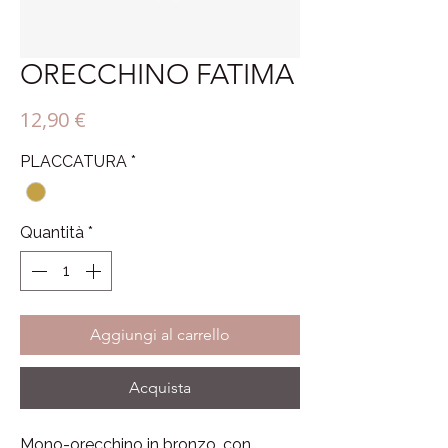
ORECCHINO FATIMA
Prezzo
12,90 €
PLACCATURA
*
Quantità
*
Aggiungi al carrello
Acquista
Mono-orecchino in bronzo, con